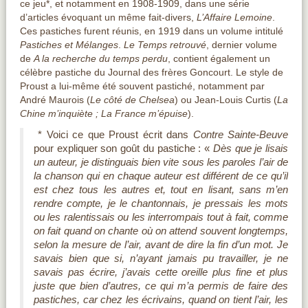
ce jeu*
, et notamment en 1908-1909, dans une série
d’articles évoquant un même fait-divers,
L’Affaire Lemoine
.
Ces pastiches furent réunis, en 1919 dans un volume intitulé
Pastiches et Mélanges
.
Le Temps retrouvé
, dernier volume
de
A la recherche du temps perdu
, contient également un
célèbre pastiche du
Journal
des frères Goncourt. Le style de
Proust a lui-même été souvent pastiché, notamment par
André Maurois (
Le côté de Chelsea
) ou Jean-Louis Curtis (
La
Chine m’inquiète
;
La France m’épuise
).
* Voici ce que Proust écrit dans
Contre Sainte-Beuve
pour expliquer son goût du pastiche : «
Dès que je lisais
un auteur, je distinguais bien vite sous les paroles l’air de
la chanson qui en chaque auteur est différent de ce qu’il
est chez tous les autres et, tout en lisant, sans m’en
rendre compte, je le chantonnais, je pressais les mots
ou les ralentissais ou les interrompais tout à fait, comme
on fait quand on chante où on attend souvent longtemps,
selon la mesure de l’air, avant de dire la fin d’un mot. Je
savais bien que si, n’ayant jamais pu travailler, je ne
savais pas écrire, j’avais cette oreille plus fine et plus
juste que bien d’autres, ce qui m’a permis de faire des
pastiches, car chez les écrivains, quand on tient l’air, les