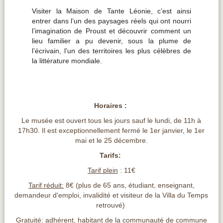
Visiter
la
Maison
de
Tante
Léonie,
c’est
ainsi
entrer
dans
l’un
des
paysages
réels
qui
ont
nourri
l’imagination
de
Proust
et
découvrir
comment
un
lieu
familier
a
pu
devenir,
sous
la
plume
de
l’écrivain,
l’un
des
territoires
les
plus
célèbres
de
la
littérature
mondiale.
Horaires :
Le musée est ouvert tous les jours sauf le lundi, de 11h à
17h30. Il est exceptionnellement fermé le 1er janvier, le 1er
mai et le 25 décembre.
Tarifs:
Tarif plein
: 11€
Tarif réduit:
8€ (plus de 65 ans, étudiant, enseignant,
demandeur d'emploi, invalidité et visiteur de la Villa du Temps
retrouvé)
Gratuité:
adhérent, habitant de la communauté de commune