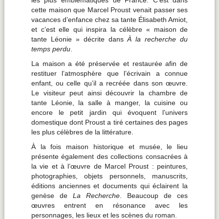
les
plus
emblématiques
de
France.
C’est
dans
cette
maison
que
Marcel
Proust
venait
passer
ses
vacances
d’enfance
chez
sa
tante
Élisabeth
Amiot,
et
c’est
elle
qui
inspira
la
célèbre «
maison
de
tante
Léonie »
décrite
dans
À
la
recherche
du
temps
perdu
.
La
maison
a
été
préservée
et
restaurée
afin
de
restituer
l’atmosphère
que
l’écrivain
a
connue
enfant,
ou
celle
qu’il
a
recréée
dans
son
œuvre.
Le
visiteur
peut
ainsi
découvrir
la
chambre
de
tante
Léonie,
la
salle
à
manger,
la
cuisine
ou
encore
le
petit
jardin
qui
évoquent
l’univers
domestique
dont
Proust
a
tiré
certaines
des
pages
les
plus
célèbres
de
la
littérature.
À
la
fois
maison
historique
et
musée
,
le
lieu
présente
également
des
collections
consacrées
à
la
vie
et
à
l’œuvre
de
Marcel
Proust :
peintures,
photographies,
objets
personnels,
manuscrits,
éditions
anciennes
et
documents
qui
éclairent
la
genèse
de
La
Recherche
.
Beaucoup
de
ces
œuvres
entrent
en
résonance
avec
les
personnages,
les
lieux
et
les
scènes
du
roman.