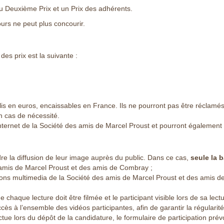
 Deuxième Prix et un Prix des adhérents.
urs ne peut plus concourir.
es prix est la suivante :
lis en euros, encaissables en France. Ils ne pourront pas être réclamé
en cas de nécessité.
internet de la Société des amis de Marcel Proust et pourront également f
dre la diffusion de leur image auprès du public. Dans ce cas,
seule la 
amis de Marcel Proust et des amis de Combray ;
ions multimedia de la Société des amis de Marcel Proust et des amis 
 chaque lecture doit être filmée et le participant visible lors de sa lect
ès à l’ensemble des vidéos participantes, afin de garantir la régularité
ue lors du dépôt de la candidature, le formulaire de participation prévo