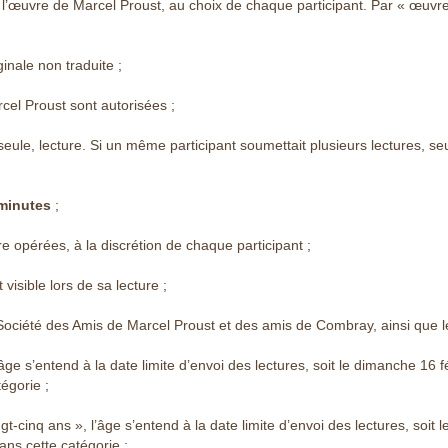
l’œuvre de Marcel Proust, au choix de chaque participant. Par « œuvre »,
inale non traduite ;
cel Proust sont autorisées ;
ule, lecture. Si un même participant soumettait plusieurs lectures, seu
minutes
;
e opérées, à la discrétion de chaque participant ;
 visible lors de sa lecture ;
ociété des Amis de Marcel Proust et des amis de Combray, ainsi que leu
ge s’entend à la date limite d’envoi des lectures, soit le dimanche 16 f
égorie ;
-cinq ans », l’âge s’entend à la date limite d’envoi des lectures, soit 
ans cette catégorie ;