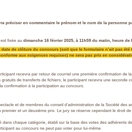
evra préciser en commentaire le prénom et le nom de la personne pa
.
 est fixée au
dimanche 16 février 2025, à 11h59 du matin, heure de 
 date de clôture du concours (soit que le formulaire n’ait pas été t
conforme aux exigences requises) ne sera pas pris en considérati
 participant recevra par retour de courriel une première confirmation de 
es gratuits de transferts de fichiers, le participant recevra une seconde
a confirmation à la participation au concours.
ctacle et de membres du conseil d’administration de la Société des 
 premier et un deuxième prix. Le jury se réserve cependant le droit de
é dans chaque catégorie, établi sur la base des votes des adhérents de
ticipant au concours ne peut pas voter pour lui-même.