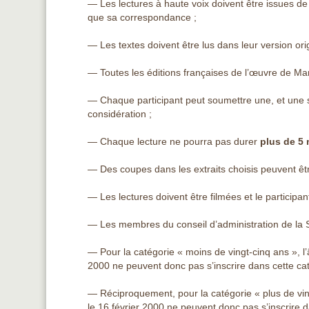
— Les lectures à haute voix doivent être issues de 
que sa correspondance ;
— Les textes doivent être lus dans leur version orig
— Toutes les éditions françaises de l’œuvre de Mar
— Chaque participant peut soumettre une, et une se
considération ;
— Chaque lecture ne pourra pas durer
plus de
5 
— Des coupes dans les extraits choisis peuvent êtr
— Les lectures doivent être filmées et le participant
— Les membres du conseil d’administration de la S
— Pour la catégorie « moins de vingt-cinq ans », l’â
2000 ne peuvent donc pas s’inscrire dans cette cat
— Réciproquement, pour la catégorie « plus de vingt
le 16 février 2000 ne peuvent donc pas s’inscrire d