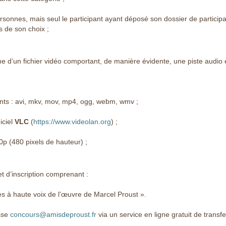
sonnes, mais seul le participant ayant déposé son dossier de participati
 de son choix ;
e d’un fichier vidéo comportant, de manière évidente, une piste audio e
nts : avi, mkv, mov, mp4, ogg, webm, wmv ;
iciel
VLC
(
https://www.videolan.org
) ;
p (480 pixels de hauteur) ;
et d’inscription comprenant :
res à haute voix de l’œuvre de Marcel Proust »
.
esse
concours@amisdeproust.fr
via un service en ligne gratuit de transfer