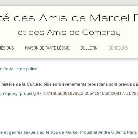
té des Amis de Marcel 
et des Amis de Combray
HÉSIONS
MAISON DE TANTE LÉONIE
BULLETIN
CONCOURS
 la taille de police
 Ministère de la Culture, plusieurs événements proustiens sont prévus da
arch?query=proust
@47.187188508519796,3.0854194060820817,6.029
ure et genres sexuels au temps de Marcel Proust et André Gide" à Paris