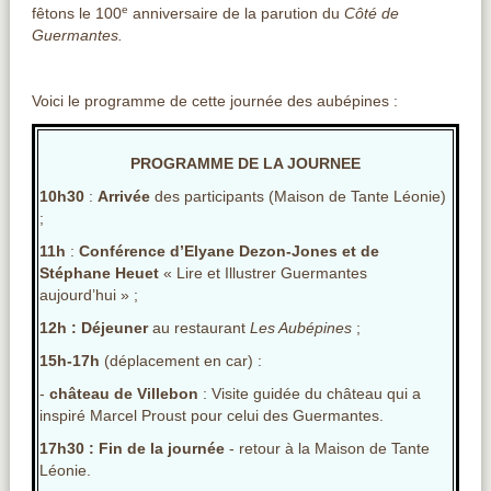
e
fêtons le 100
anniversaire de la parution du
Côté de
Guermantes.
Voici le programme de cette journée des aubépines :
PROGRAMME DE LA JOURNEE
10h30
:
Arrivée
des participants (Maison de Tante Léonie)
;
11h
:
Conférence d’Elyane Dezon-Jones et de
Stéphane Heuet
« Lire et Illustrer Guermantes
aujourd’hui » ;
12h :
Déjeuner
au restaurant
Les
Aubépines
;
15h-17h
(déplacement en car) :
-
château de Villebon
: Visite guidée du château qui a
inspiré Marcel Proust pour celui des Guermantes.
17h30 :
Fin de la journée
- retour à la Maison de Tante
Léonie.