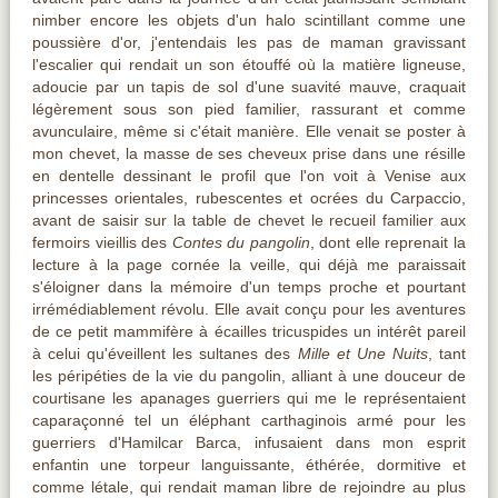
nimber encore les objets d'un halo scintillant comme une
poussière d'or, j'entendais les pas de maman gravissant
l'escalier qui rendait un son étouffé où la matière ligneuse,
adoucie par un tapis de sol d'une suavité mauve, craquait
légèrement sous son pied familier, rassurant et comme
avunculaire, même si c'était manière. Elle venait se poster à
mon chevet, la masse de ses cheveux prise dans une résille
en dentelle dessinant le profil que l'on voit à Venise aux
princesses orientales, rubescentes et ocrées du Carpaccio,
avant de saisir sur la table de chevet le recueil familier aux
fermoirs vieillis des
Contes du pangolin
, dont elle reprenait la
lecture à la page cornée la veille, qui déjà me paraissait
s'éloigner dans la mémoire d'un temps proche et pourtant
irrémédiablement révolu. Elle avait conçu pour les aventures
de ce petit mammifère à écailles tricuspides un intérêt pareil
à celui qu'éveillent les sultanes des
Mille et Une Nuits
, tant
les péripéties de la vie du pangolin, alliant à une douceur de
courtisane les apanages guerriers qui me le représentaient
caparaçonné tel un éléphant carthaginois armé pour les
guerriers d'Hamilcar Barca, infusaient dans mon esprit
enfantin une torpeur languissante, éthérée, dormitive et
comme létale, qui rendait maman libre de rejoindre au plus