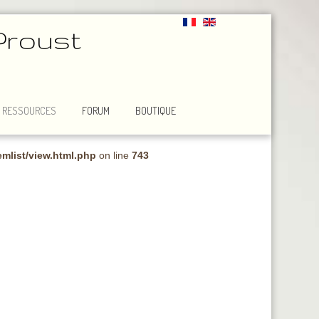
Proust
RESSOURCES
FORUM
BOUTIQUE
mlist/view.html.php
on line
743