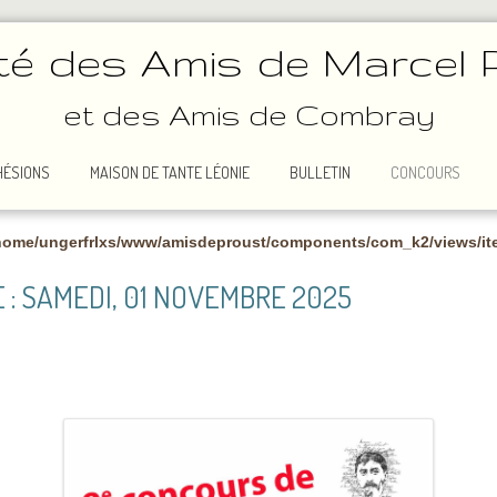
té des Amis de Marcel 
et des Amis de Combray
HÉSIONS
MAISON DE TANTE LÉONIE
BULLETIN
CONCOURS
home/ungerfrlxs/www/amisdeproust/components/com_k2/views/ite
 : SAMEDI, 01 NOVEMBRE 2025