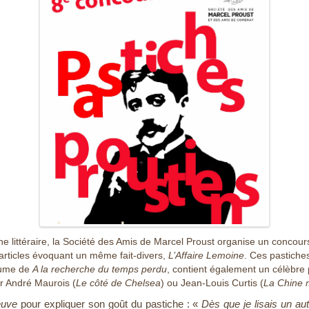
he littéraire, la Société des Amis de Marcel Proust organise un concours
articles évoquant un même fait-divers,
L’Affaire Lemoine
. Ces pastiche
olume de
A la recherche du temps perdu
, contient également un célèbre
r André Maurois (
Le côté de Chelsea
) ou Jean-Louis Curtis (
La Chine 
euve
pour expliquer son goût du pastiche : «
Dès que je lisais un aute